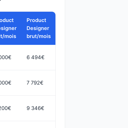
oduct
Product
signer
Designer
t/mois
brut/mois
000€
6 494€
000€
7 792€
200€
9 346€