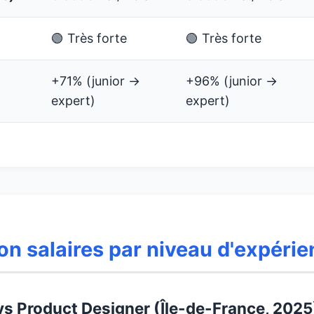
🟢 Très forte
🟢 Très forte
+71% (junior →
+96% (junior →
expert)
expert)
n salaires par niveau d'expéri
 vs Product Designer (Île-de-France, 2025