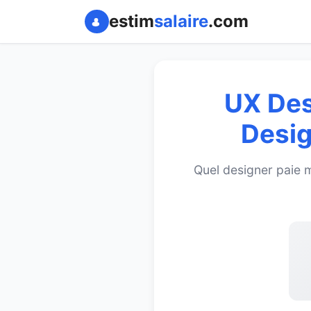
estim
salaire
.com
UX Des
Desig
Quel designer paie m