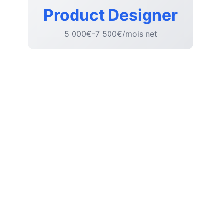
Product Designer
5 000€-7 500€/mois net