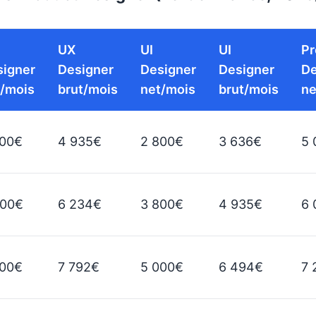
UX
UI
UI
Pr
signer
Designer
Designer
Designer
De
t/mois
brut/mois
net/mois
brut/mois
ne
800€
4 935€
2 800€
3 636€
5 
800€
6 234€
3 800€
4 935€
6 
000€
7 792€
5 000€
6 494€
7 