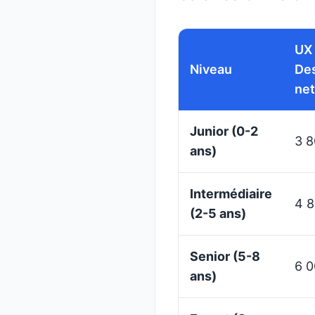
UX
Niveau
De
ne
Junior (0-2
3 
ans)
Intermédiaire
4 
(2-5 ans)
Senior (5-8
6 
ans)