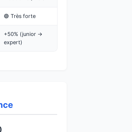
🟢 Très forte
+50% (junior →
expert)
ence
)