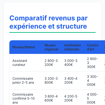
Comparatif revenus par
expérience et structure
Musée
Institution
Centre
Niveau/Statut
régional
nationale
d'art
2 900-
Assistant
2 800-3
3 000-3
3
curateur
200€
400€
300€
3 300-
Commissaire
3 200-3
3 400-4
4
junior 2-5 ans
800€
200€
000€
Commissaire
4 000-
3 800-4
4 200-5
confirmé 5-10
5
600€
200€
ans
000€