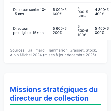
4
Directeur senior 10-
5 000-5
4 800-5
900-5
15 ans
600€
400€
500€
5
Directeur
5 600-6
5 400-6
500-6
prestigieux 15+ ans
200€
000€
100€
Sources : Gallimard, Flammarion, Grasset, Stock,
Albin Michel 2024 (mises à jour decembre 2025)
Missions stratégiques du
directeur de collection