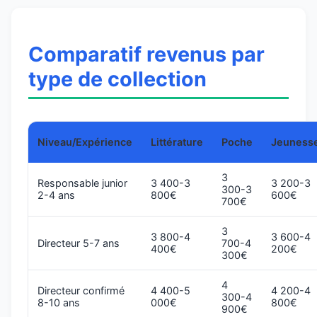
Comparatif revenus par
type de collection
Niveau/Expérience
Littérature
Poche
Jeuness
3
Responsable junior
3 400-3
3 200-3
300-3
2-4 ans
800€
600€
700€
3
3 800-4
3 600-4
Directeur 5-7 ans
700-4
400€
200€
300€
4
Directeur confirmé
4 400-5
4 200-4
300-4
8-10 ans
000€
800€
900€