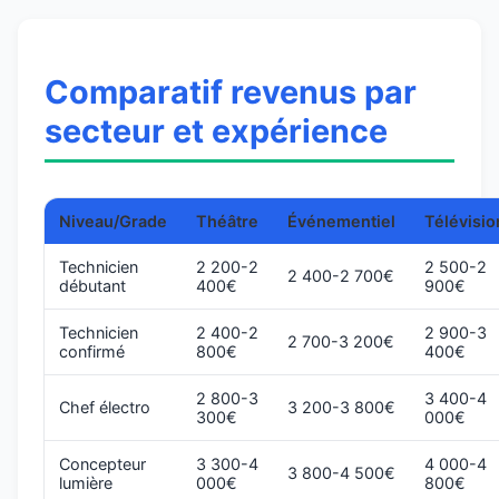
Comparatif revenus par
secteur et expérience
Niveau/Grade
Théâtre
Événementiel
Télévisio
Technicien
2 200-2
2 500-2
2 400-2 700€
débutant
400€
900€
Technicien
2 400-2
2 900-3
2 700-3 200€
confirmé
800€
400€
2 800-3
3 400-4
Chef électro
3 200-3 800€
300€
000€
Concepteur
3 300-4
4 000-4
3 800-4 500€
lumière
000€
800€