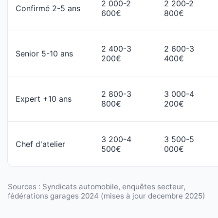
2 000-2
2 200-2
Confirmé 2-5 ans
600€
800€
2 400-3
2 600-3
Senior 5-10 ans
200€
400€
2 800-3
3 000-4
Expert +10 ans
800€
200€
3 200-4
3 500-5
Chef d'atelier
500€
000€
Sources : Syndicats automobile, enquêtes secteur,
fédérations garages 2024 (mises à jour decembre 2025)