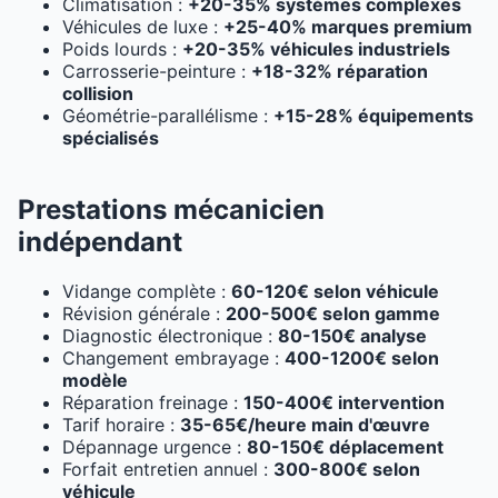
Climatisation :
+20-35% systèmes complexes
Véhicules de luxe :
+25-40% marques premium
Poids lourds :
+20-35% véhicules industriels
Carrosserie-peinture :
+18-32% réparation
collision
Géométrie-parallélisme :
+15-28% équipements
spécialisés
Prestations mécanicien
indépendant
Vidange complète :
60-120€ selon véhicule
Révision générale :
200-500€ selon gamme
Diagnostic électronique :
80-150€ analyse
Changement embrayage :
400-1200€ selon
modèle
Réparation freinage :
150-400€ intervention
Tarif horaire :
35-65€/heure main d'œuvre
Dépannage urgence :
80-150€ déplacement
Forfait entretien annuel :
300-800€ selon
véhicule