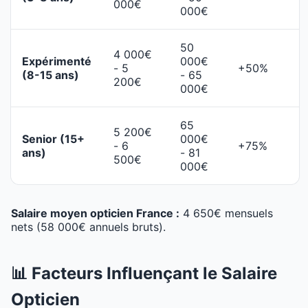
000€
000€
50
4 000€
Expérimenté
000€
- 5
+50%
(8-15 ans)
- 65
200€
000€
65
5 200€
Senior (15+
000€
- 6
+75%
ans)
- 81
500€
000€
Salaire moyen opticien France :
4 650€ mensuels
nets (58 000€ annuels bruts).
📊 Facteurs Influençant le Salaire
Opticien