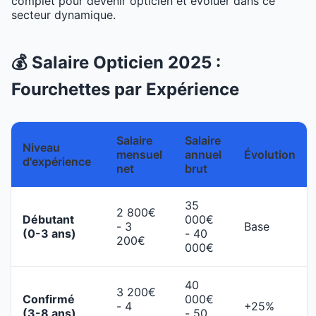
complet pour devenir opticien et évoluer dans ce
secteur dynamique.
💰 Salaire Opticien 2025 :
Fourchettes par Expérience
Salaire
Salaire
Niveau
mensuel
annuel
Évolution
d'expérience
net
brut
35
2 800€
Débutant
000€
- 3
Base
(0-3 ans)
- 40
200€
000€
40
3 200€
Confirmé
000€
- 4
+25%
(3-8 ans)
- 50