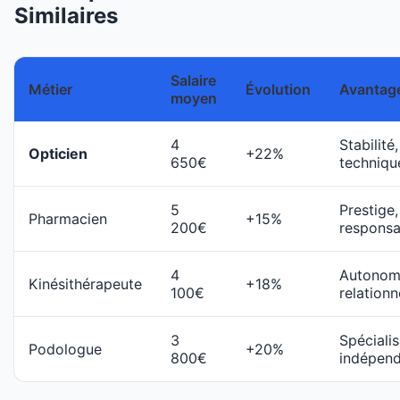
Similaires
Salaire
Métier
Évolution
Avantag
moyen
4
Stabilité,
Opticien
+22%
650€
techniqu
5
Prestige,
Pharmacien
+15%
200€
responsa
4
Autonom
Kinésithérapeute
+18%
100€
relationn
3
Spécialis
Podologue
+20%
800€
indépen