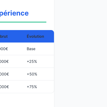
xpérience
 brut
Évolution
000€
Base
 000€
+25%
 000€
+50%
 000€
+75%