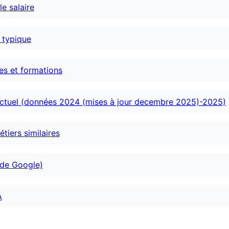
le salaire
e typique
es et formations
actuel (données 2024 (mises à jour decembre 2025)-2025)
tiers similaires
 de Google)
A