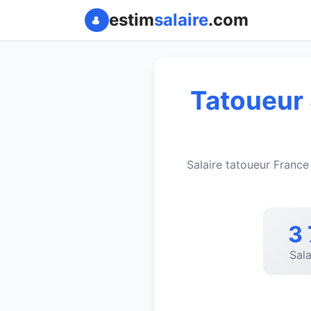
estim
salaire
.com
Tatoueur 
Salaire tatoueur Franc
3
Sal