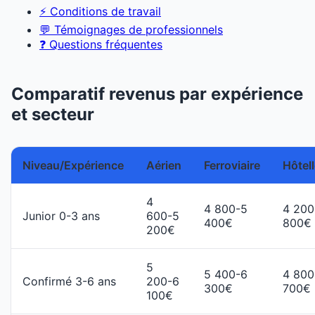
⚡ Conditions de travail
💬 Témoignages de professionnels
❓ Questions fréquentes
Comparatif revenus par expérience
et secteur
Niveau/Expérience
Aérien
Ferroviaire
Hôtell
4
4 800-5
4 200
Junior 0-3 ans
600-5
400€
800€
200€
5
5 400-6
4 800
Confirmé 3-6 ans
200-6
300€
700€
100€