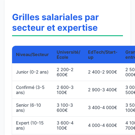
Grilles salariales par
secteur et expertise
Université/
EdTech/Start-
Gra
Niveau/Secteur
École
up
entr
2 200-2
2 50
Junior (0-2 ans)
2 400-2 900€
600€
000
Confirmé (3-5
2 600-3
3 00
2 900-3 400€
ans)
100€
500
Senior (6-10
3 100-3
3 50
3 400-4 000€
ans)
600€
100
Expert (10-15
3 600-4
4 10
4 000-4 600€
ans)
100€
700