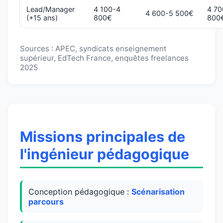
Lead/Manager
4 100-4
4 70
4 600-5 500€
(+15 ans)
800€
800
Sources : APEC, syndicats enseignement
supérieur, EdTech France, enquêtes freelances
2025
Missions principales de
l'ingénieur pédagogique
Conception pédagogique :
Scénarisation
parcours