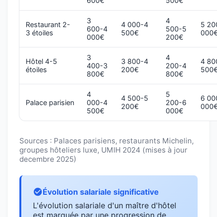
600€
500€
3
4
Restaurant 2-
4 000-4
5 20
600-4
500-5
3 étoiles
500€
000
000€
200€
3
4
Hôtel 4-5
3 800-4
4 80
400-3
200-4
étoiles
200€
500
800€
800€
4
5
4 500-5
6 00
Palace parisien
000-4
200-6
200€
000
500€
000€
Sources : Palaces parisiens, restaurants Michelin,
groupes hôteliers luxe, UMIH 2024 (mises à jour
decembre 2025)
Évolution salariale significative
L'évolution salariale d'un maître d'hôtel
est marquée par une progression de