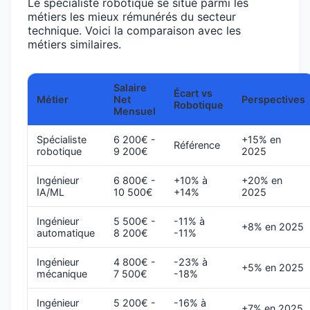
Le spécialiste robotique se situe parmi les
métiers les mieux rémunérés du secteur
technique. Voici la comparaison avec les
métiers similaires.
Salaire
Écart vs
Métier
Net
Perspectives
Robotique
Mensuel
Spécialiste
6 200€ -
+15% en
Référence
robotique
9 200€
2025
Ingénieur
6 800€ -
+10% à
+20% en
IA/ML
10 500€
+14%
2025
Ingénieur
5 500€ -
-11% à
+8% en 2025
automatique
8 200€
-11%
Ingénieur
4 800€ -
-23% à
+5% en 2025
mécanique
7 500€
-18%
Ingénieur
5 200€ -
-16% à
+7% en 2025