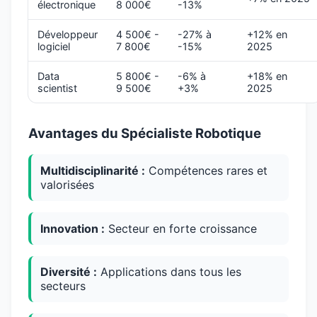
électronique
8 000€
-13%
Développeur
4 500€ -
-27% à
+12% en
logiciel
7 800€
-15%
2025
Data
5 800€ -
-6% à
+18% en
scientist
9 500€
+3%
2025
Avantages du Spécialiste Robotique
Multidisciplinarité :
Compétences rares et
valorisées
Innovation :
Secteur en forte croissance
Diversité :
Applications dans tous les
secteurs