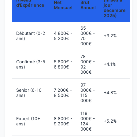
Net
Brut
d'Expérience
jour
Mensuel
Annuel
decembre
2025)
65
Débutant (0-2
4 800€ -
000€ -
+3.2%
ans)
5 200€
70
000€
78
Confirmé (3-5
5 800€ -
000€ -
+4.1%
ans)
6 800€
92
000€
97
Senior (6-10
7 200€ -
000€ -
+4.8%
ans)
8 500€
115
000€
119
Expert (10+
8 800€ -
000€ -
+5.2%
ans)
9 200€
124
000€