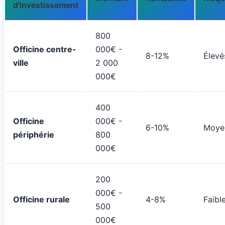
d'investissement
800
Officine centre-
000€ -
8-12%
Élevé
ville
2 000
000€
400
Officine
000€ -
6-10%
Moye
périphérie
800
000€
200
000€ -
Officine rurale
4-8%
Faibl
500
000€