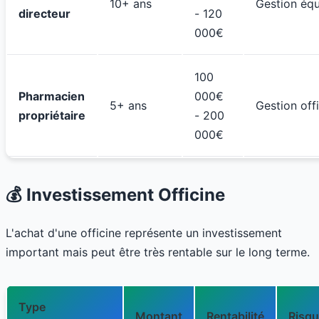
10+ ans
Gestion éq
directeur
- 120
000€
100
Pharmacien
000€
5+ ans
Gestion off
propriétaire
- 200
000€
💰 Investissement Officine
L'achat d'une officine représente un investissement
important mais peut être très rentable sur le long terme.
Type
Montant
Rentabilité
Risq