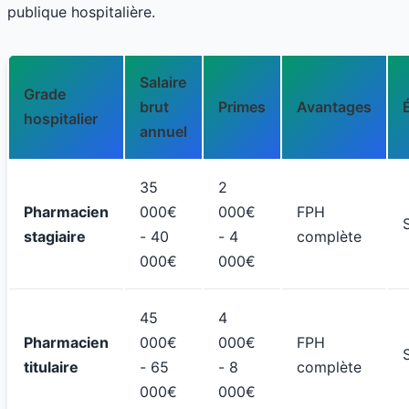
publique hospitalière.
Salaire
Grade
brut
Primes
Avantages
hospitalier
annuel
35
2
Pharmacien
000€
000€
FPH
stagiaire
- 40
- 4
complète
000€
000€
45
4
Pharmacien
000€
000€
FPH
titulaire
- 65
- 8
complète
000€
000€