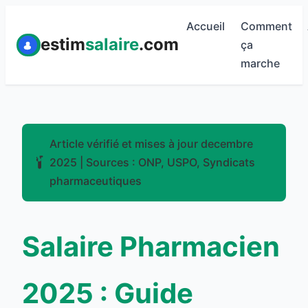
Accueil
Comment
estim
salaire
.com
ça
marche
Article vérifié et mises à jour decembre
2025 | Sources : ONP, USPO, Syndicats
pharmaceutiques
Salaire Pharmacien
2025 : Guide