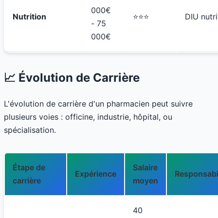
000€
Nutrition
⭐⭐⭐
DIU nutri
- 75
000€
📈 Évolution de Carrière
L'évolution de carrière d'un pharmacien peut suivre
plusieurs voies : officine, industrie, hôpital, ou
spécialisation.
Étape de
Salaire
Expérience
Responsabi
carrière
moyen
40