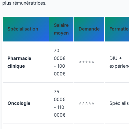
plus rémunératrices.
Salaire
Spécialisation
Demande
Formati
moyen
70
Pharmacie
000€
DIU +
⭐⭐⭐⭐⭐
clinique
- 100
expérien
000€
75
000€
Oncologie
⭐⭐⭐⭐⭐
Spécialis
- 110
000€