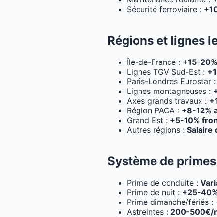
Sécurité ferroviaire :
+10
Régions et lignes l
Île-de-France :
+15-20% 
Lignes TGV Sud-Est :
+1
Paris-Londres Eurostar 
Lignes montagneuses :
+
Axes grands travaux :
+
Région PACA :
+8-12% at
Grand Est :
+5-10% fron
Autres régions :
Salaire
Système de primes
Prime de conduite :
Vari
Prime de nuit :
+25-40% 
Prime dimanche/fériés :
Astreintes :
200-500€/