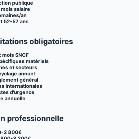
ction publique
 mois salaire
emaines/an
t 52-57 ans
itations obligatoires
2 mois SNCF
pécifiques matériels
nes et secteurs
yclage annuel
lement général
es internationales
tes d'urgence
de annuelle
on professionnelle
0-2 800€
 800-3 200€