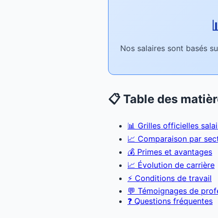

Nos salaires sont basés sur
📋 Table des matiè
📊 Grilles officielles sal
📈 Comparaison par sec
💰 Primes et avantages
📈 Évolution de carrière
⚡ Conditions de travail
💬 Témoignages de prof
❓ Questions fréquentes