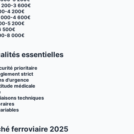
 200-3 600€
00-4 200€
 000-4 600€
00-5 200€
6 500€
00-8 000€
lités essentielles
urité prioritaire
glement strict
ons d'urgence
titude médicale
é
iaisons techniques
raires
ariables
hé ferroviaire 2025