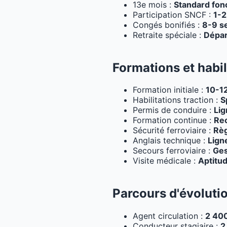
13e mois :
Standard fon
Participation SNCF :
1-2
Congés bonifiés :
8-9 s
Retraite spéciale :
Dépar
Formations et habil
Formation initiale :
10-1
Habilitations traction :
S
Permis de conduire :
Lig
Formation continue :
Rec
Sécurité ferroviaire :
Règ
Anglais technique :
Lign
Secours ferroviaire :
Ges
Visite médicale :
Aptitu
Parcours d'évoluti
Agent circulation :
2 40
Conducteur stagiaire :
2