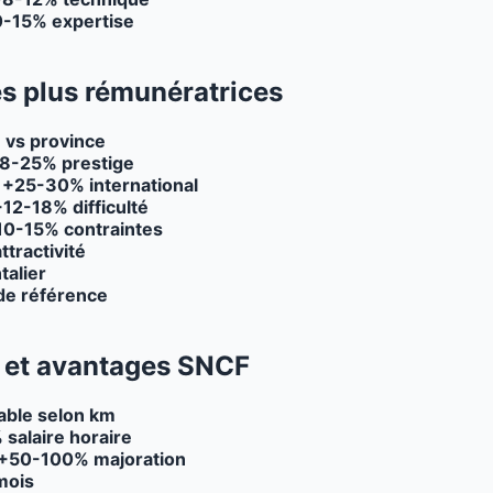
-15% expertise
es plus rémunératrices
vs province
8-25% prestige
:
+25-30% international
12-18% difficulté
10-15% contraintes
tractivité
talier
 de référence
 et avantages SNCF
able selon km
salaire horaire
+50-100% majoration
mois