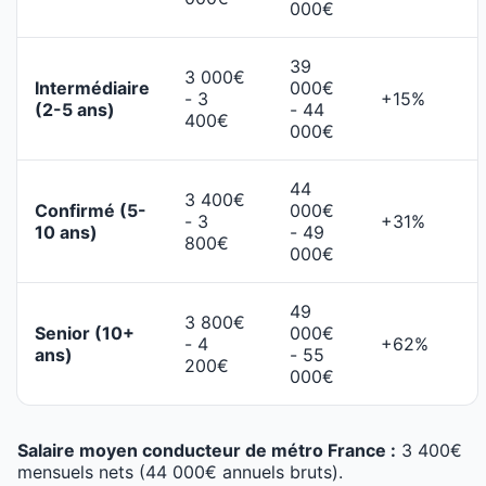
000€
39
3 000€
Intermédiaire
000€
- 3
+15%
(2-5 ans)
- 44
400€
000€
44
3 400€
Confirmé (5-
000€
- 3
+31%
10 ans)
- 49
800€
000€
49
3 800€
Senior (10+
000€
- 4
+62%
ans)
- 55
200€
000€
Salaire moyen conducteur de métro France :
3 400€
mensuels nets (44 000€ annuels bruts).