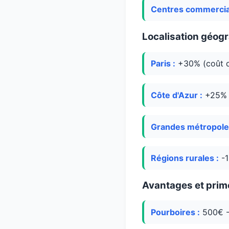
Centres commercia
Localisation géog
Paris :
+30% (coût de
Côte d'Azur :
+25% (
Grandes métropole
Régions rurales :
-1
Avantages et prim
Pourboires :
500€ -