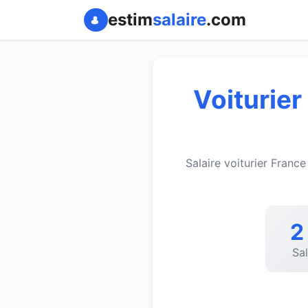
estim
salaire
.com
Voiturier
Salaire voiturier Franc
2
Sa