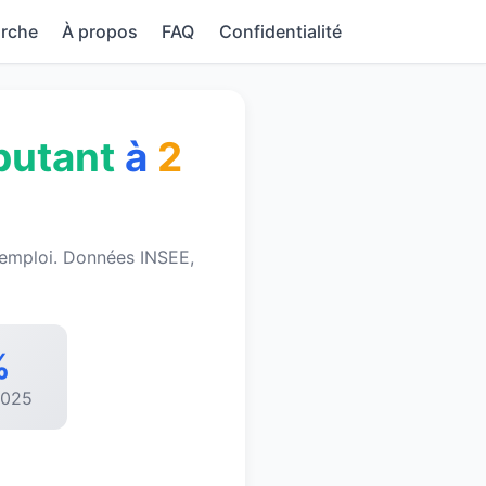
rche
À propos
FAQ
Confidentialité
butant
à
2
é emploi. Données INSEE,
%
2025