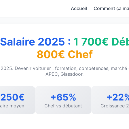
Accueil
Comment ça ma
 Salaire 2025 :
1 700€ Dé
800€ Chef
e 2025. Devenir voiturier : formation, compétences, march
APEC, Glassdoor.
 250€
+65%
+22
laire moyen
Chef vs débutant
Croissance 