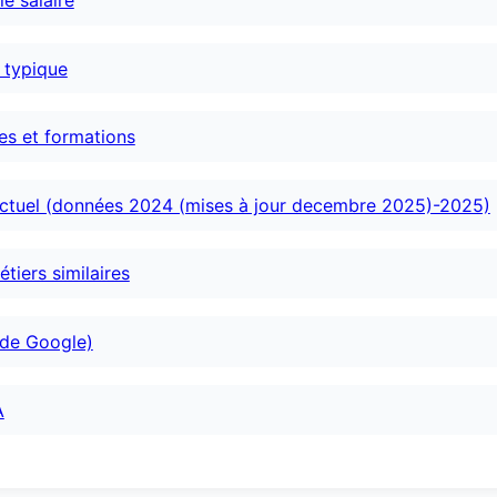
le salaire
e typique
es et formations
actuel (données 2024 (mises à jour decembre 2025)-2025)
tiers similaires
 de Google)
A