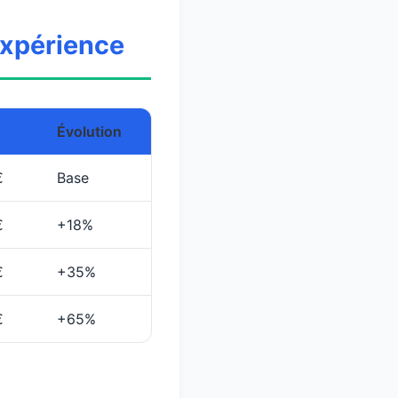
Expérience
Évolution
€
Base
€
+18%
€
+35%
€
+65%