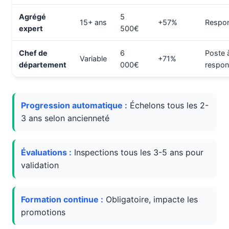
Agrégé
5
15+ ans
+57%
Respon
expert
500€
Chef de
6
Poste 
Variable
+71%
département
000€
respons
Progression automatique :
Échelons tous les 2-
3 ans selon ancienneté
Évaluations :
Inspections tous les 3-5 ans pour
validation
Formation continue :
Obligatoire, impacte les
promotions