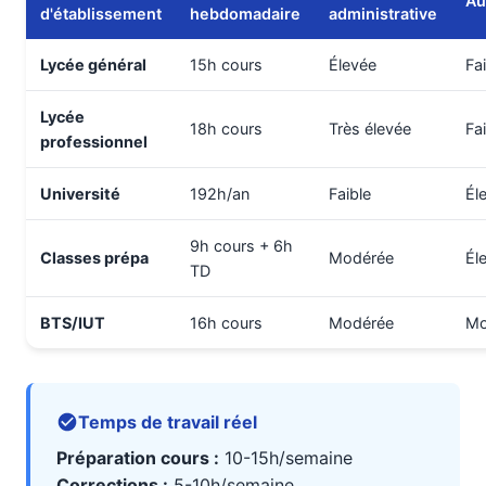
Au
d'établissement
hebdomadaire
administrative
Lycée général
15h cours
Élevée
Fa
Lycée
18h cours
Très élevée
Fa
professionnel
Université
192h/an
Faible
Él
9h cours + 6h
Classes prépa
Modérée
Él
TD
BTS/IUT
16h cours
Modérée
Mo
Temps de travail réel
Préparation cours :
10-15h/semaine
Corrections :
5-10h/semaine