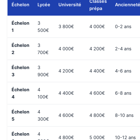
Classes
Échelon
Lycée
Université
Anciennet
prépa
Échelon
3
3 800€
4 000€
0-2 ans
1
500€
Échelon
3
4 000€
4 200€
2-4 ans
2
700€
Échelon
3
4 200€
4 400€
4-6 ans
3
900€
Échelon
4
4 400€
4 600€
6-8 ans
4
100€
Échelon
4
4 600€
4 800€
8-10 ans
5
300€
Échelon
4
4 800€
5 000€
10-12 ans