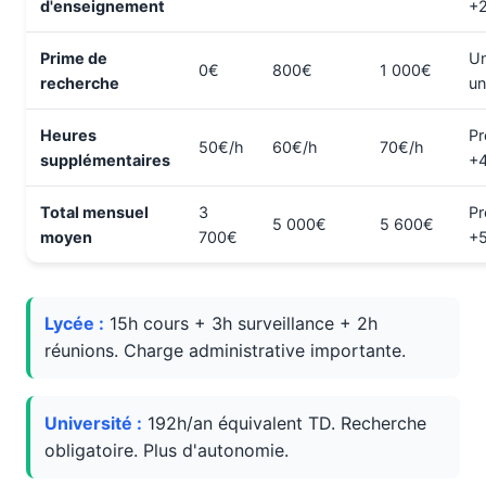
d'enseignement
+
Prime de
Un
0€
800€
1 000€
recherche
un
Heures
Pr
50€/h
60€/h
70€/h
supplémentaires
+
Total mensuel
3
Pr
5 000€
5 600€
moyen
700€
+
Lycée :
15h cours + 3h surveillance + 2h
réunions. Charge administrative importante.
Université :
192h/an équivalent TD. Recherche
obligatoire. Plus d'autonomie.