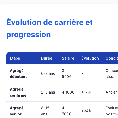
Évolution de carrière et
progression
Étape
Durée
Salaire
Évolution
Condit
Agrégé
3
Conco
0-2 ans
-
débutant
500€
réussi
Agrégé
2-8 ans
4 100€
+17%
Ancien
confirmé
Agrégé
8-15
4
Évalua
+34%
senior
ans
700€
positi